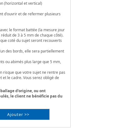
(horizontal et vertical)
 d'ouvrir et de refermer plusieurs
avec le format battée (la mesure jour
 réduit de 3 à 5 mm de chaque côté).
que coté du sujet seront recouverts
l’un des bords, elle sera partiellement
ints ou abimés plus large que 5 mm,
 un risque que votre sujet ne rentre pas
et et le cadre. Vous serez obligé de
mballage d’origine, ou ont
lés, le client ne bénéficie pas du
Ajouter >>