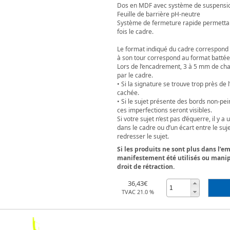
Dos en MDF avec système de suspension 
Feuille de barrière pH-neutre
Système de fermeture rapide permettant
fois le cadre.
Le format indiqué du cadre correspond 
à son tour correspond au format battée
Lors de l’encadrement, 3 à 5 mm de cha
par le cadre.
• Si la signature se trouve trop près de 
cachée.
• Si le sujet présente des bords non-pe
ces imperfections seront visibles.
Si votre sujet n’est pas d’équerre, il y a
dans le cadre ou d’un écart entre le suj
redresser le sujet.
Si les produits ne sont plus dans l’e
manifestement été utilisés ou manipu
droit de rétraction.
36,43€
TVAC 21.0 %