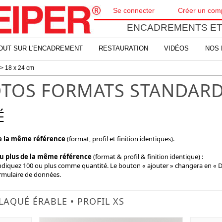
Se connecter
Créer un com
ENCADREMENTS ET
OUT SUR L'ENCADREMENT
RESTAURATION
VIDÉOS
NOS 
> 18 x 24 cm
TOS FORMATS STANDAR
É
de la même référence
(format, profil et finition identiques).
ou plus de la même référence
(format & profil & finition identique) :
indiquez 100 ou plus comme quantité. Le bouton « ajouter » changera en « 
ormulaire de données.
LAQUÉ ÉRABLE • PROFIL XS