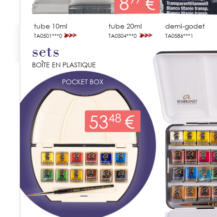
tube 10ml
tube 20ml
demi-godet
TA0501***0
TA0504***0
TA0586***1
sets
BOÎTE EN PLASTIQUE
POCKET BOX