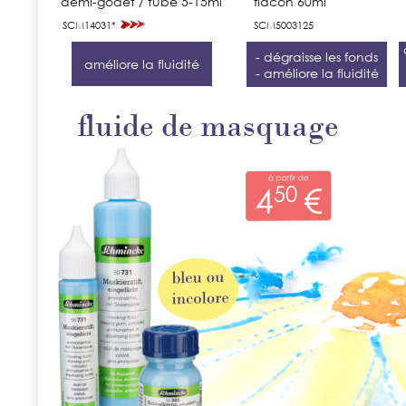
demi-godet / tube 5-15ml
flacon 60ml
SCM14031*
SCM5003125
- dégraisse les fonds
améliore la fluidité
- améliore la fluidité
fluide de masquage