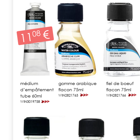
médium 
gomme arabique
fiel de boeuf
d’empâtement
flacon 75ml
flacon 75ml
tube 60ml
WIN2821763
WIN2821766
WIN3019758