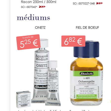
flacon 250ml / 500ml
SCM5070227-348
SCM507042*
médiums
ONETZ
FIEL DE BOEUF