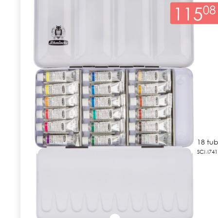
18 tub
SCM741