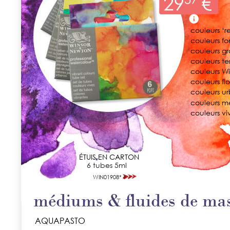
couleurs ‘r
couleurs f
couleurs g
couleurs te
couleurs Wi
couleurs flo
couleurs u
couleurs m
couleurs vi
ÉTUIS EN CARTON
6 tubes 5ml
WIN01908*
médiums & fluides de ma
AQUAPASTO