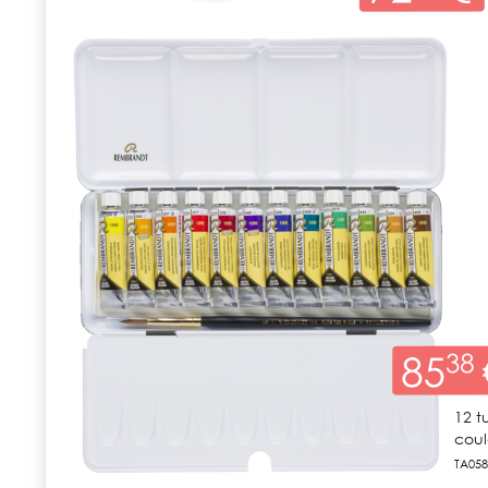
12 t
coul
TA058