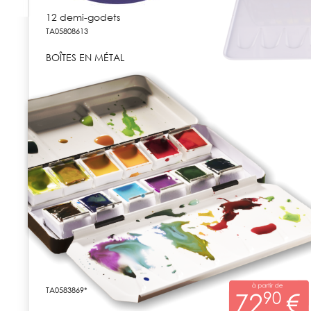
12 demi-godets
TA05808613
BOÎTES EN MÉTAL
TA0583869*