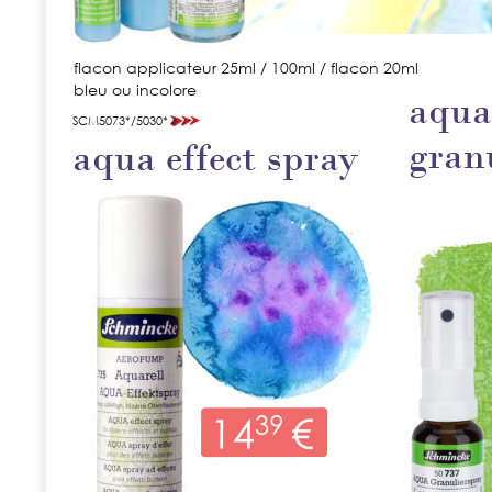
flacon applicateur 25ml / 100ml / flacon 20ml
bleu ou incolore
aqua
SCM5073*/5030*
gran
aqua effect spray