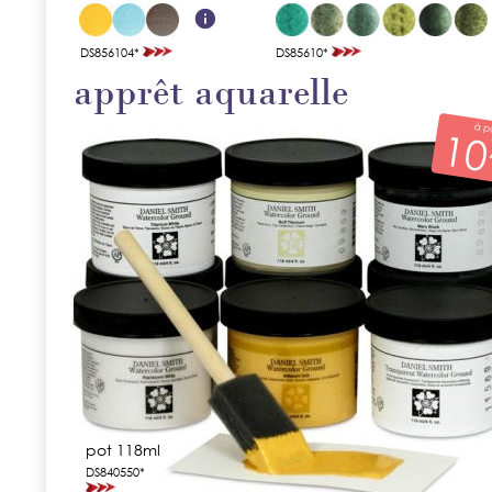
DS856104*
DS85610*
apprêt aquarelle
pot 118ml
DS840550*