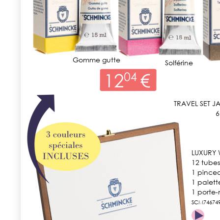
Gomme gutte
Solférine
 TRAVEL SET 
6
LUXURY
12 tubes
1 pince
1 palett
1 porte
SCM74674